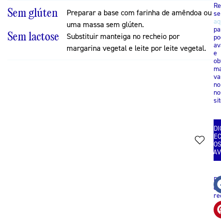
Re
Sem glúten
Preparar a base com farinha de amêndoa ou
se
aq
uma massa sem glúten.
pa
Sem lactose
Substituir manteiga no recheio por
po
av
margarina vegetal e leite por leite vegetal.
e
ob
ma
va
no
no
sit
ADI
REC
AO
FAV
Pa
es
re