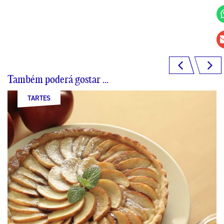
Também poderá gostar ...
TARTES
TARTES