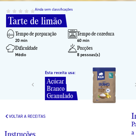
Ainda sem classificações
Tarte
de
limão
Tempo de preparação
Tempo de cozedura
20 min
60 min
Dificuldade
Porções
Médio
8 pessoas(s)
Esta receita usa:
Esta receita usa:
Açúcar
Açúcar
Branco
Branco
em
Pó
Granulado
I
VOLTAR A RECEITAS
P
a
Instruções