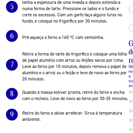
tenha a espessura de uma moeda e depois estenda-a
5
numa forma de tarte. Pressione os lados e o fundo e
corte os excessos. Com um garfo faça alguns furos no
fundo, e coloque no frigorífico por 30 minutos.
6
Pré-aqueça o forno a 160 ºC com ventoinha.
G
d
Retire a forma de tarte do frigorífico e coloque uma folha
r
de papel alumínio com arroz ou feijões secos por cima.
7
Leve ao forno por 10 minutos, depois remova o papel de
Dê
no
alumínio e o arroz ou o feijão e leve de novo ao forno por
a
20 minutos.
su
av
8
Quando a massa estiver pronta, retire do forno e encha
com o recheio. Leve de novo ao forno por 30-35 minutos.
9
Retire do forno e deixe arrefecer. Sirva à temperatura
ambiente.