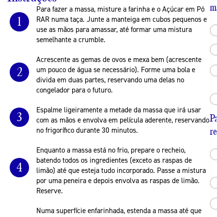
m
Para fazer a massa, misture a farinha e o Açúcar em Pó
1
RAR numa taça. Junte a manteiga em cubos pequenos e
use as mãos para amassar, até formar uma mistura
semelhante a crumble.
Acrescente as gemas de ovos e mexa bem (acrescente
2
um pouco de água se necessário). Forme uma bola e
divida em duas partes, reservando uma delas no
congelador para o futuro.
Espalme ligeiramente a metade da massa que irá usar
3
P
com as mãos e envolva em película aderente, reservando
no frigorífico durante 30 minutos.
r
Enquanto a massa está no frio, prepare o recheio,
batendo todos os ingredientes (exceto as raspas de
4
limão) até que esteja tudo incorporado. Passe a mistura
por uma peneira e depois envolva as raspas de limão.
Reserve.
Numa superfície enfarinhada, estenda a massa até que