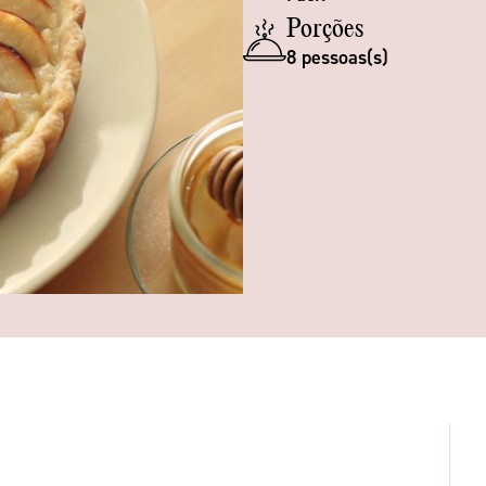
Porções
8 pessoas(s)