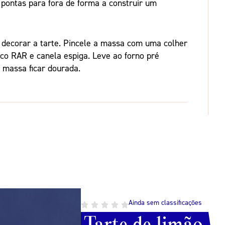
 pontas para fora de forma a construir um
 decorar a tarte. Pincele a massa com uma colher
co RAR e canela espiga. Leve ao forno pré
 massa ficar dourada.
Ainda sem classificações
Ainda sem classificações
Tarte
Tarte
de
de
limão
abóbora