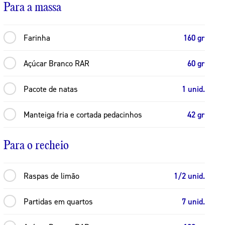
Para a massa
Farinha
160 gr
Açúcar Branco RAR
60 gr
Pacote de natas
1 unid.
Manteiga fria e cortada pedacinhos
42 gr
Para o recheio
Raspas de limão
1/2 unid.
Partidas em quartos
7 unid.