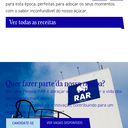
para esta época, perfeitas para adoçar os seus momentos
com o sabor inconfundível do nosso açúcar.
Ver todas as receitas
Quer fazer parte da nossa equipa?
Ser uma Pessoa RAR é abraçar a missão de tornar a vida dos
portugueses mais doce.
É valorizar a tradição e a inovação, contribuindo para um
legado que vai além do açúcar!
VER VAGAS DISPONÍVEIS
CANDIDATE-SE