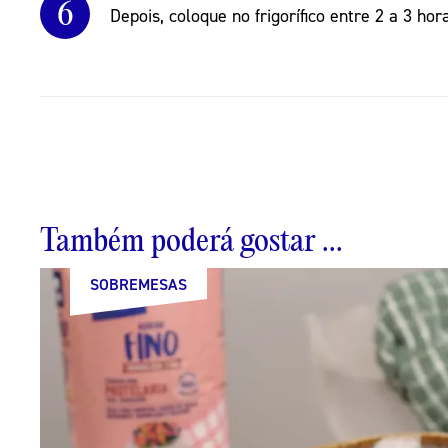
6
Depois, coloque no frigorífico entre 2 a 3 ho
Também poderá gostar ...
SOBREMESAS
SOBREMESAS
SOBREMESAS
SOBREMESAS
SOBREMESAS
SOBREMESAS