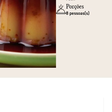
Porções
8 pessoas(s)