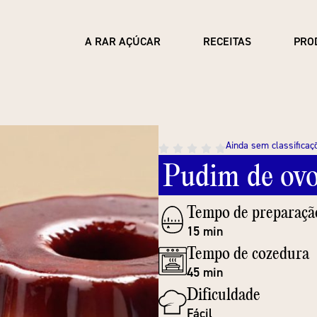
A RAR AÇÚCAR
RECEITAS
PRO
Ainda sem classificaç
Pudim
de
ov
Tempo de preparaçã
15 min
Tempo de cozedura
45 min
Dificuldade
Fácil