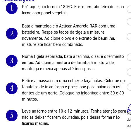
1
Pré-aqueça o forno a 180ºC. Forre um tabuleiro de ir ao
forno com papel vegetal.
Bata a manteiga e o Açúcar Amarelo RAR com uma
2
batedeira. Raspe os lados da tigela e misture
novamente. Adicione o ovo e o extrato de baunilha,
misture até ficar bem combinado.
Numa tigela separada, bata a farinha, o sal e o fermento
3
em pó. Adicione a mistura de farinha à mistura de
manteiga e mexa apenas até incorporar.
Retire a massa com uma colher e faça bolas. Coloque no
4
tabuleiro de ir ao forno e pressione para baixo com os
dentes de um garfo. Coloque no frigorífico entre 30 e 60
minutos.
Leve ao forno entre 10 e 12 minutos. Tenha atenção para
Mo
5
não as deixar ficarem douradas, pois dessa forma não
de
ficarão macias.
bo