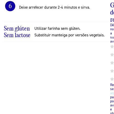
G
6
Deixe arrefecer durante 2-4 minutos e sirva.
d
r
Dê
Sem glúten
Utilizar farinha sem glúten.
no
a
Sem lactose
Substituir manteiga por versões vegetais.
su
av
Re
se
aq
pa
po
av
e
ob