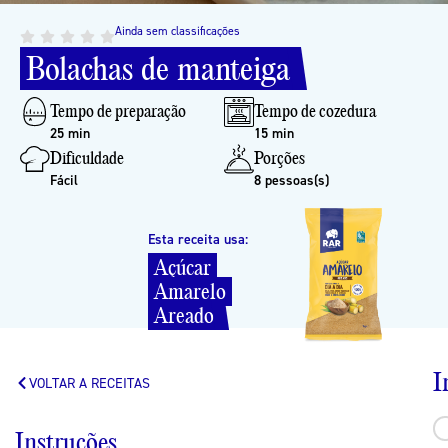
Ainda sem classificações
Bolachas
de
manteiga
Tempo de preparação
Tempo de cozedura
25 min
15 min
Dificuldade
Porções
Fácil
8 pessoas(s)
Esta receita usa:
Açúcar
Amarelo
Areado
I
VOLTAR A RECEITAS
Instruções