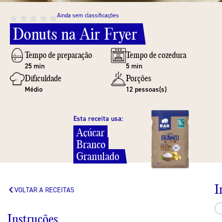
Ainda sem classificações
Donuts
na
Air
Fryer
Tempo de preparação
Tempo de cozedura
25 min
5 min
Dificuldade
Porções
Médio
12 pessoas(s)
Esta receita usa:
Açúcar
Branco
Granulado
I
VOLTAR A RECEITAS
Instruções