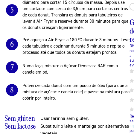
diâmetro para cortar 15 círculos da massa. Depois use
5
um cortador com cerca de 3,5 cm para cortar os centros
de cada donut. Transfira os donuts para tabuleiros de
G
levar à Air Fryer e reserve durante 30 minutos para que
os donuts cresçam ligeiramente.
d
r
Pré-aqueça a Air Fryer a 180 ºC durante 3 minutos. Leve
6
cada tabuleiro a cozinhar durante 5 minutos e repita o
Dê
no
processo até que todos os donuts estejam prontos.
a
su
av
7
Numa taça, misture o Açúcar Demerara RAR com a
canela em pó.
Pulverize cada donut com um pouco de óleo (para que a
8
mistura de açúcar e canela cole) e passe na mistura para
cobrir por inteiro.
Re
Sem glúten
Usar farinha sem glúten.
se
Sem lactose
Substituir o leite e manteiga por alternativas
aq
pa
vegetais.