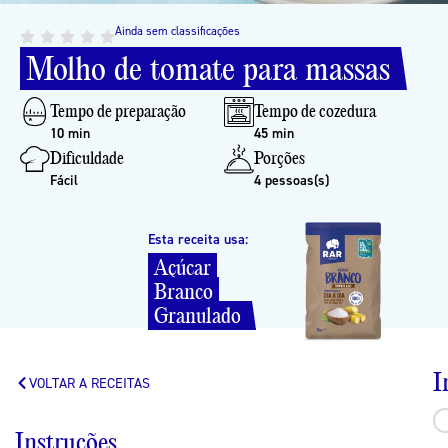
Ainda sem classificações
Molho
de
tomate
para
massas
Tempo de preparação
Tempo de cozedura
10 min
45 min
Dificuldade
Porções
Fácil
4 pessoas(s)
Esta receita usa:
Açúcar
Branco
Granulado
I
VOLTAR A RECEITAS
Instruções