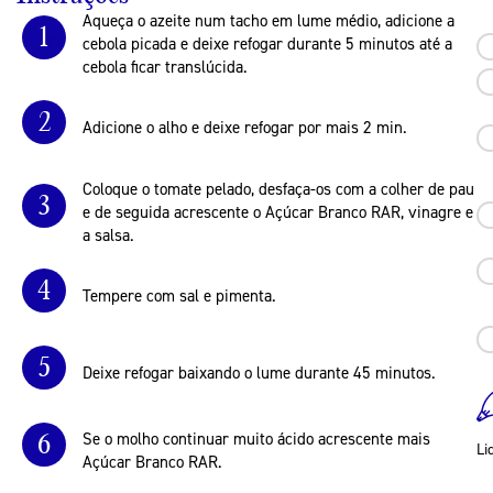
Aqueça o azeite num tacho em lume médio, adicione a
1
cebola picada e deixe refogar durante 5 minutos até a
cebola ficar translúcida.
2
Adicione o alho e deixe refogar por mais 2 min.
Coloque o tomate pelado, desfaça-os com a colher de pau
3
e de seguida acrescente o Açúcar Branco RAR, vinagre e
a salsa.
4
Tempere com sal e pimenta.
5
Deixe refogar baixando o lume durante 45 minutos.
6
Se o molho continuar muito ácido acrescente mais
Li
Açúcar Branco RAR.