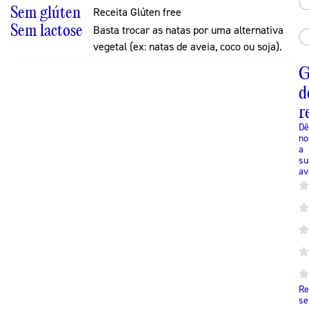
Sem glúten
Receita Glúten free
Sem lactose
Basta trocar as natas por uma alternativa
vegetal (ex: natas de aveia, coco ou soja).
G
d
r
Dê
no
a
su
av
Re
se