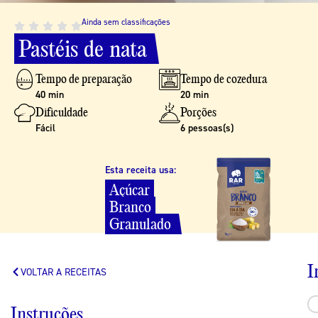
Ainda sem classificações
Pastéis
de
nata
Tempo de preparação
Tempo de cozedura
40 min
20 min
Dificuldade
Porções
Fácil
6 pessoas(s)
Esta receita usa:
Açúcar
Branco
Granulado
I
VOLTAR A RECEITAS
Instruções