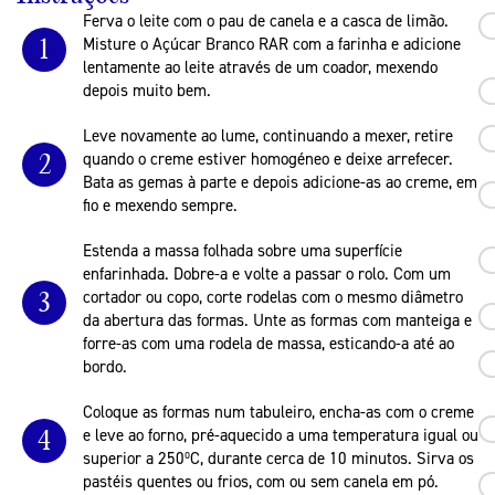
Ferva o leite com o pau de canela e a casca de limão.
1
Misture o Açúcar Branco RAR com a farinha e adicione
lentamente ao leite através de um coador, mexendo
depois muito bem.
Leve novamente ao lume, continuando a mexer, retire
2
quando o creme estiver homogéneo e deixe arrefecer.
Bata as gemas à parte e depois adicione-as ao creme, em
fio e mexendo sempre.
Estenda a massa folhada sobre uma superfície
enfarinhada. Dobre-a e volte a passar o rolo. Com um
3
cortador ou copo, corte rodelas com o mesmo diâmetro
da abertura das formas. Unte as formas com manteiga e
forre-as com uma rodela de massa, esticando-a até ao
bordo.
Coloque as formas num tabuleiro, encha-as com o creme
4
e leve ao forno, pré-aquecido a uma temperatura igual ou
superior a 250ºC, durante cerca de 10 minutos. Sirva os
pastéis quentes ou frios, com ou sem canela em pó.