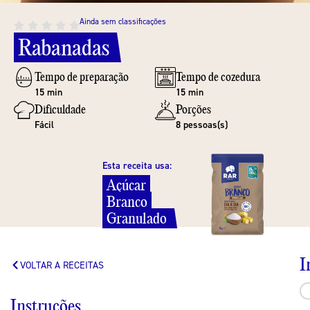
Ainda sem classificações
Rabanadas
Tempo de preparação
Tempo de cozedura
15 min
15 min
Dificuldade
Porções
Fácil
8 pessoas(s)
Esta receita usa:
Açúcar
Branco
Granulado
I
VOLTAR A RECEITAS
Instruções