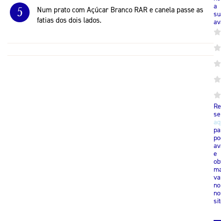
a
5
Num prato com Açúcar Branco RAR e canela passe as
su
fatias dos dois lados.
av
Re
se
aq
pa
po
av
e
ob
ma
va
no
no
sit