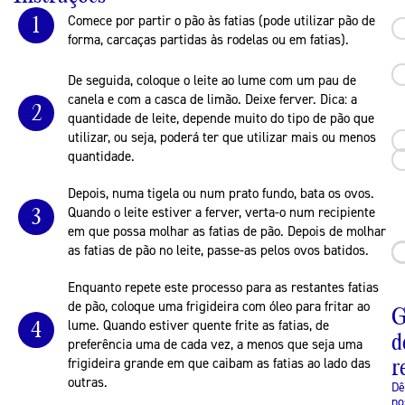
1
Comece por partir o pão às fatias (pode utilizar pão de
forma, carcaças partidas às rodelas ou em fatias).
De seguida, coloque o leite ao lume com um pau de
canela e com a casca de limão. Deixe ferver. Dica: a
2
quantidade de leite, depende muito do tipo de pão que
utilizar, ou seja, poderá ter que utilizar mais ou menos
quantidade.
Depois, numa tigela ou num prato fundo, bata os ovos.
3
Quando o leite estiver a ferver, verta-o num recipiente
em que possa molhar as fatias de pão. Depois de molhar
as fatias de pão no leite, passe-as pelos ovos batidos.
Enquanto repete este processo para as restantes fatias
de pão, coloque uma frigideira com óleo para fritar ao
G
4
lume. Quando estiver quente frite as fatias, de
d
preferência uma de cada vez, a menos que seja uma
r
frigideira grande em que caibam as fatias ao lado das
outras.
Dê
no