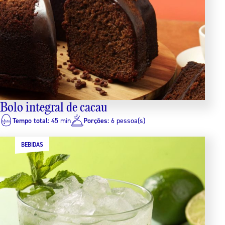
Bolo integral de cacau
Tempo total:
45 min
Porções:
6 pessoa(s)
BEBIDAS