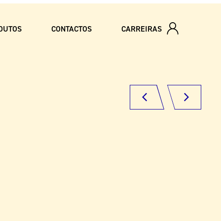
DUTOS
CONTACTOS
CARREIRAS
late
na
caneca
com
malagueta