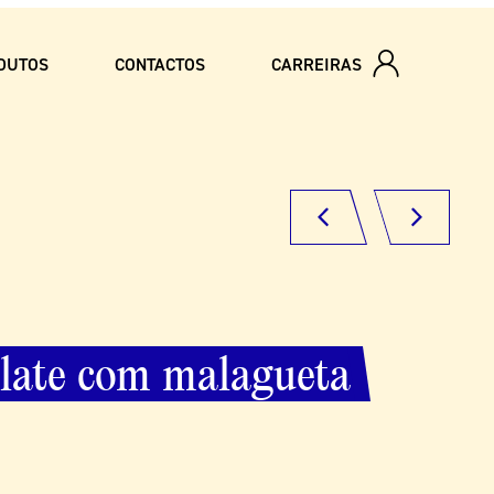
DUTOS
CONTACTOS
CARREIRAS
late
na
caneca
com
malagueta