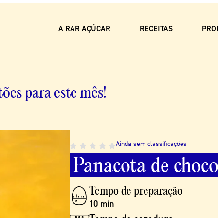
A RAR AÇÚCAR
RECEITAS
PRO
ões para este mês!
Ainda sem classificações
Ainda sem classificações
Ainda sem classificações
Ainda sem classificações
Ainda sem classificações
Panacota
Pão
Bolo
Bolo
Pudim
de
de
de
ló
de
chocolate
bolacha
de
de
ovos
Ovar
choco
Tempo de preparação
Tempo de preparação
Dificuldade
Tempo de preparação
Tempo de preparação
10 min
20 min
Fácil
30 min
15 min