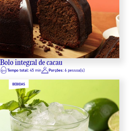
Bolo integral de cacau
Tempo total:
45 min
Porções:
6 pessoa(s)
BEBIDAS